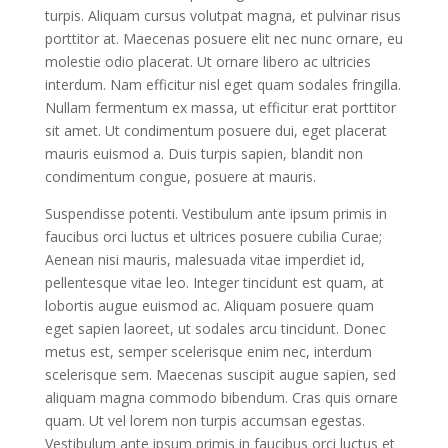
turpis. Aliquam cursus volutpat magna, et pulvinar risus
porttitor at. Maecenas posuere elit nec nunc ornare, eu
molestie odio placerat. Ut ornare libero ac ultricies
interdum. Nam efficitur nisl eget quam sodales fringilla.
Nullam fermentum ex massa, ut efficitur erat porttitor
sit amet. Ut condimentum posuere dui, eget placerat
mauris euismod a. Duis turpis sapien, blandit non
condimentum congue, posuere at mauris.
Suspendisse potenti. Vestibulum ante ipsum primis in
faucibus orci luctus et ultrices posuere cubilia Curae;
Aenean nisi mauris, malesuada vitae imperdiet id,
pellentesque vitae leo. Integer tincidunt est quam, at
lobortis augue euismod ac. Aliquam posuere quam
eget sapien laoreet, ut sodales arcu tincidunt. Donec
metus est, semper scelerisque enim nec, interdum
scelerisque sem. Maecenas suscipit augue sapien, sed
aliquam magna commodo bibendum. Cras quis ornare
quam. Ut vel lorem non turpis accumsan egestas.
Vestibulum ante ipsum primis in faucibus orci luctus et