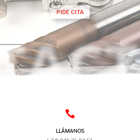
PIDE CITA
TACT

LLÁMANOS