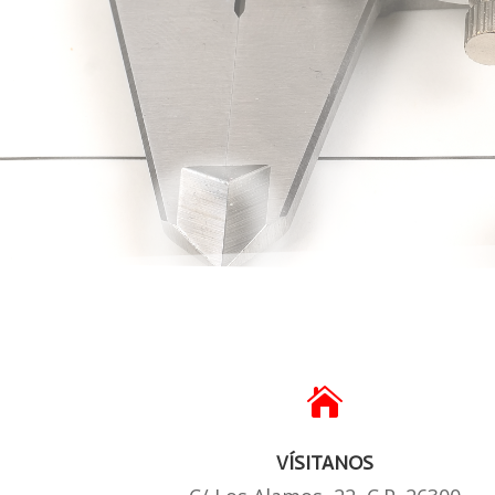
CON

VÍSITANOS